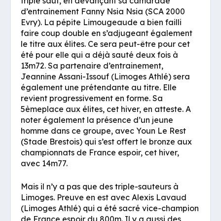
triple saut, en devançant sa camarade
d’entrainement Fanny Nsia Nsia (SCA 2000
Evry). La pépite Limougeaude a bien failli
faire coup double en s’adjugeant également
le titre aux élites. Ce sera peut-être pour cet
été pour elle qui a déjà sauté deux fois à
13m72. Sa partenaire d’entrainement,
Jeannine Assani-Issouf (Limoges Athlé) sera
également une prétendante au titre. Elle
revient progressivement en forme. Sa
5èmeplace aux élites, cet hiver, en atteste. A
noter également la présence d’un jeune
homme dans ce groupe, avec Youn Le Rest
(Stade Brestois) qui s’est offert le bronze aux
championnats de France espoir, cet hiver,
avec 14m77.
Mais il n’y a pas que des triple-sauteurs à
Limoges. Preuve en est avec Alexis Lavaud
(Limoges Athlé) qui a été sacré vice-champion
de France espoir du 800m. Il y a aussi des