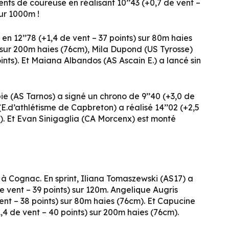
ents de coureuse en réalisant 10’’43 (+0,7 de vent –
sur 1000m !
en 12’’78 (+1,4 de vent – 37 points) sur 80m haies
r sur 200m haies (76cm), Mila Dupond (US Tyrosse)
oints). Et Maiana Albandos (AS Ascain E.) a lancé sin
e (AS Tarnos) a signé un chrono de 9’’40 (+3,0 de
(E.d’athlétisme de Capbreton) a réalisé 14’’02 (+2,5
). Et Evan Sinigaglia (CA Morcenx) est monté
 à Cognac. En sprint, Iliana Tomaszewski (AS17) a
e vent – 39 points) sur 120m. Angelique Augris
 vent – 38 points) sur 80m haies (76cm). Et Capucine
,4 de vent – 40 points) sur 200m haies (76cm).