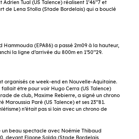
drien Tual (US Talence) réalisent 1’46’’7 et
rt de Lena Stolla (Stade Bordelais) qui a bouclé
aad Hammouda (EPA86) a passé 2m09 à la hauteur,
nchi la ligne d’arrivée du 800m en 1’50’’29.
t organisés ce week-end en Nouvelle-Aquitaine.
 fallait être pour voir Hugo Cerra (US Talence)
arade de club, Maxime Rebierre, a signé un chrono
 été Maroussia Paré (US Talence) et ses 23’’81.
tisme) n’était pas si loin avec un chrono de
vé un beau spectacle avec Noémie Thibaud
80, devant Elgone Solda (Stade Bordelais