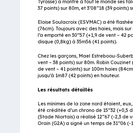
Tyrosse) a montré à tout le monde ses tal
37 points) sur 80m, et 3’08’’18 (39 points) 
Eloise Soulacroix (ESVMAC) a été flashée 
(76cm). Toujours avec des haies, mais su
l’a emporté en 30’’57 (+1,9 de vent – 42 p
disque (0,8kg) à 35m56 (41 points).
Chez les garçons, Mael Estreboou-Suberbi
vent – 38 points) sur 80m. Robin Couzinet 
de vent – 41 points) sur 100m haies (84cm
jusqu’à 1m87 (42 points) en hauteur.
Les résultats détaillés
Les minimes de la zone nord étaient, eux,
été créditée d’un chrono de 15’’32 (+0,5 d
(Stade Niortais) a réalisé 12’’67 (-2,3 de
Orain (G2A) a signé un temps de 31’’06 (-1