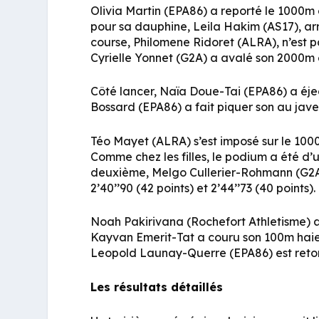
Olivia Martin (EPA86) a reporté le 1000m 
pour sa dauphine, Leila Hakim (AS17), ar
course, Philomene Ridoret (ALRA), n’est pa
Cyrielle Yonnet (G2A) a avalé son 2000m en
Côté lancer, Naïa Doue-Tai (EPA86) a éjec
Bossard (EPA86) a fait piquer son au jave
Téo Mayet (ALRA) s’est imposé sur le 1000
Comme chez les filles, le podium a été d’
deuxième, Melgo Cullerier-Rohmann (G2A),
2’40’’90 (42 points) et 2’44’’73 (40 points).
Noah Pakirivana (Rochefort Athletisme) a r
Kayvan Emerit-Tat a couru son 100m haies 
Leopold Launay-Querre (EPA86) est retom
Les résultats détaillés