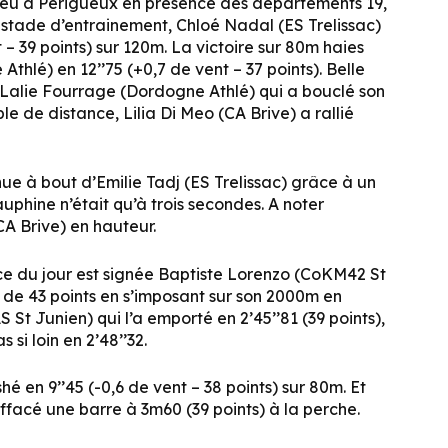
lieu à Périgueux en présence des départements 19,
n stade d’entrainement, Chloé Nadal (ES Trelissac)
 – 39 points) sur 120m. La victoire sur 80m haies
hlé) en 12’’75 (+0,7 de vent – 37 points). Belle
Lalie Fourrage (Dordogne Athlé) qui a bouclé son
le de distance, Lilia Di Meo (CA Brive) a rallié
nue à bout d’Emilie Tadj (ES Trelissac) grâce à un
auphine n’était qu’à trois secondes. A noter
A Brive) en hauteur.
ce du jour est signée Baptiste Lorenzo (CoKM42 St
 de 43 points en s’imposant sur son 2000m en
 St Junien) qui l’a emporté en 2’45’’81 (39 points),
 si loin en 2’48’’32.
é en 9’’45 (-0,6 de vent – 38 points) sur 80m. Et
facé une barre à 3m60 (39 points) à la perche.