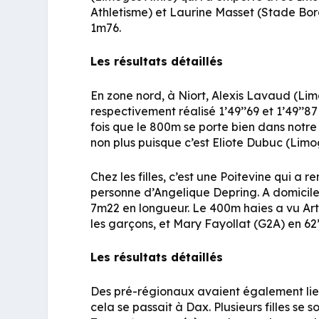
Athletisme) et Laurine Masset (Stade Bord
1m76.
Les résultats détaillés
En zone nord, à Niort, Alexis Lavaud (Li
respectivement réalisé 1’49’’69 et 1’49’’8
fois que le 800m se porte bien dans not
non plus puisque c’est Eliote Dubuc (Limoge
Chez les filles, c’est une Poitevine qui a
personne d’Angelique Depring. A domicil
7m22 en longueur. Le 400m haies a vu Artu
les garçons, et Mary Fayollat (G2A) en 62’’5
Les résultats détaillés
Des pré-régionaux avaient également lie
cela se passait à Dax. Plusieurs filles s