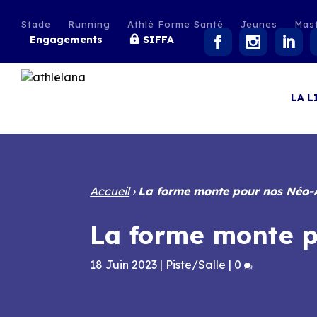
Stade
Running
Athlé Forme Santé
Jeunes
Mas
Engagements
SIFFA
LA L
Accueil
›
La forme monte pour nos Néo-A
La forme monte p
18 Juin 2023
|
Piste/Salle
|
0