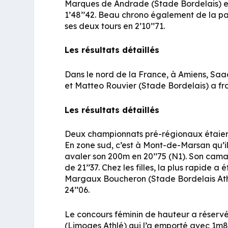
Marques de Andrade (Stade Bordelais) et A
1’48’’42. Beau chrono également de la pa
ses deux tours en 2’10’’71.
Les résultats détaillés
Dans le nord de la France, à Amiens, S
et Matteo Rouvier (Stade Bordelais) a fra
Les résultats détaillés
Deux championnats pré-régionaux étaien
En zone sud, c’est à Mont-de-Marsan qu’il
avaler son 200m en 20’’75 (N1). Son cam
de 21’’37. Chez les filles, la plus rapide a
Margaux Boucheron (Stade Bordelais Athlé
24’’06.
Le concours féminin de hauteur a réser
(Limoges Athlé) qui l’a emporté avec 1m