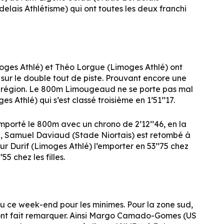
elais Athlétisme) qui ont toutes les deux franchi
moges Athlé) et Théo Lorgue (Limoges Athlé) ont
7 sur le double tout de piste. Prouvant encore une
re région. Le 800m Limougeaud ne se porte pas mal
s Athlé) qui s’est classé troisième en 1’51’’17.
 remporté le 800m avec un chrono de 2’12’’46, en la
e, Samuel Daviaud (Stade Niortais) est retombé à
r Durif (Limoges Athlé) l’emporter en 53’’75 chez
5 chez les filles.
u ce week-end pour les minimes. Pour la zone sud,
e sont fait remarquer. Ainsi Margo Camado-Gomes (US