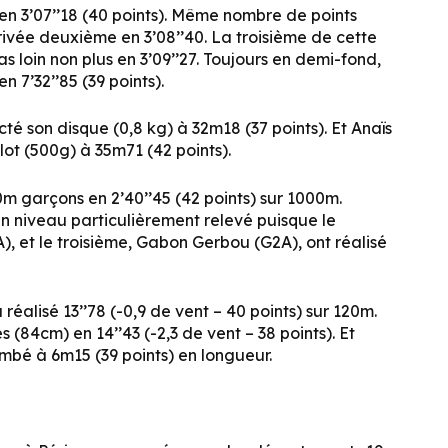
en 3’07’’18 (40 points). Même nombre de points
rivée deuxième en 3’08’’40. La troisième de cette
s loin non plus en 3’09’’27. Toujours en demi-fond,
 7’32’’85 (39 points).
té son disque (0,8 kg) à 32m18 (37 points). Et Anaïs
lot (500g) à 35m71 (42 points).
m garçons en 2’40’’45 (42 points) sur 1000m.
un niveau particulièrement relevé puisque le
 et le troisième, Gabon Gerbou (G2A), ont réalisé
éalisé 13’’78 (-0,9 de vent – 40 points) sur 120m.
(84cm) en 14’’43 (-2,3 de vent – 38 points). Et
bé à 6m15 (39 points) en longueur.