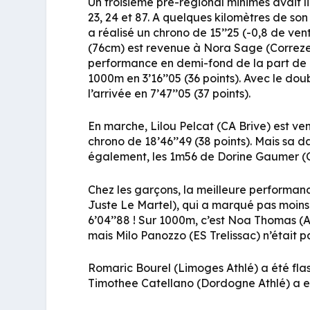
Un troisième pré-régional minimes avait 
23, 24 et 87. A quelques kilomètres de so
a réalisé un chrono de 15’’25 (-0,8 de vent
(76cm) est revenue à Nora Sage (Correze At
performance en demi-fond de la part de 
1000m en 3’16’’05 (36 points). Avec le doub
l’arrivée en 7’47’’05 (37 points).
En marche, Lilou Pelcat (CA Brive) est ve
chrono de 18’46’’49 (38 points). Mais sa d
également, les 1m56 de Dorine Gaumer (C
Chez les garçons, la meilleure performan
Juste Le Martel), qui a marqué pas moins
6’04’’88 ! Sur 1000m, c’est Noa Thomas (AS
mais Milo Panozzo (ES Trelissac) n’était pas
Romaric Bourel (Limoges Athlé) a été flash
Timothee Catellano (Dordogne Athlé) a ef