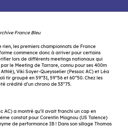
archive France Bleu
e rien, les premiers championnats de France
 forme commence donc à arriver pour certains
rifier lors de différents meetings nationaux qui
 par le Meeting de Tarrare, connu pour ses 400m
 Athlé), Viki Soyer-Queysselier (Pessac AC) et Léa
li tir groupé en 59’’31, 59’’56 et 60’’50. Chez les
é crédité d’un chrono de 53’’75.
AC) a montré qu’il avait franchi un cap en
. Même constat pour Corentin Magnou (US Talence)
onyme de performance IB ! Dans son sillage Thomas