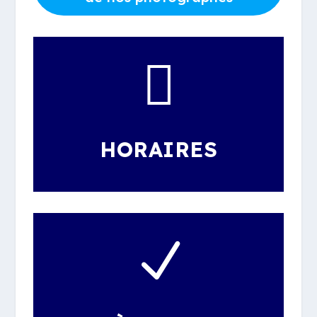

HORAIRES
N