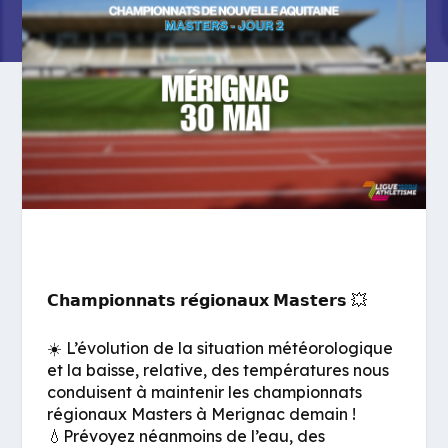
𝗖𝗵𝗮𝗺𝗽𝗶𝗼𝗻𝗻𝗮𝘁𝘀 𝗿𝗲́𝗴𝗶𝗼𝗻𝗮𝘂𝘅 𝗠𝗮𝘀𝘁𝗲𝗿𝘀
💥
☀️
L’évolution de la situation météorologique
et la baisse, relative, des températures nous
conduisent à maintenir les championnats
régionaux Masters à Merignac demain !
💧
Prévoyez néanmoins de l’eau, des