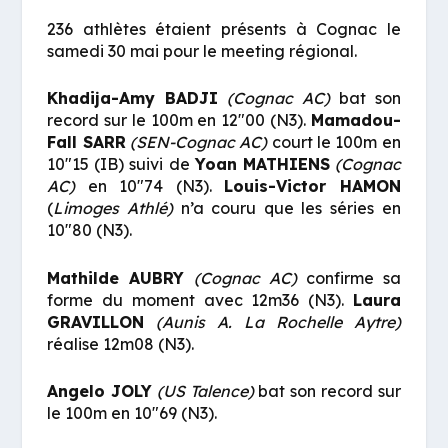
236 athlètes étaient présents à Cognac le
samedi 30 mai pour le meeting régional.
Khadija-Amy BADJI
(Cognac AC)
bat son
record sur le 100m en 12″00 (N3).
Mamadou-
Fall SARR
(SEN-Cognac AC)
court le 100m en
10″15 (IB) suivi de
Yoan MATHIENS
(Cognac
AC)
en 10″74 (N3).
Louis-Victor HAMON
(
Limoges Athlé)
n’a couru que les séries en
10″80 (N3).
Mathilde AUBRY
(Cognac AC)
confirme sa
forme du moment avec 12m36 (N3).
Laura
GRAVILLON
(
Aunis A. La Rochelle Aytre)
réalise 12m08 (N3).
Angelo JOLY
(US Talence)
bat son record sur
le 100m en 10″69 (N3).