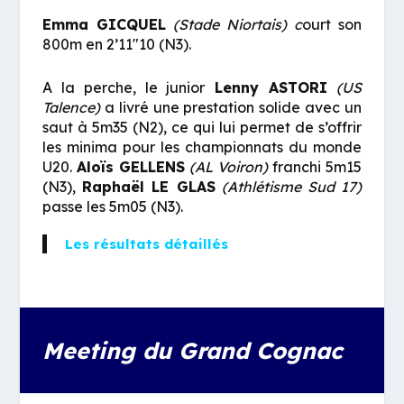
Emma GICQUEL
(Stade Niortais) c
ourt son
800m en 2’11″10 (N3).
A la perche, le junior
Lenny ASTORI
(US
Talence)
a livré une prestation solide avec un
saut à 5m35 (N2), ce qui lui permet de s’offrir
les minima pour les championnats du monde
U20.
Aloïs GELLENS
(AL Voiron)
franchi 5m15
(N3),
Raphaël LE GLAS
(Athlétisme Sud 17)
passe les 5m05 (N3).
Les résultats détaillés
Meeting du Grand Cognac