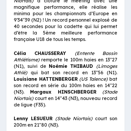
Niortais)
a clôturé le meeting avec une
magnifique performance, elle réalise les
minima pour les championnats d’Europe en
9’34″39 (N2) ! Un record personnel explosé de
40 secondes pour la cadette qui lui permet
d’être la 5ème meilleure performance
française U18 de tous les temps.
Célia CHAUSSERAY
(Entente Bassin
Athlétisme)
remporte le 100m haies en 13″27
(N1), suivi de
Noémie THIBAUD
(Limoges
Athlé)
qui bat son record en 13″56 (N1).
Louisiane HATTENBERGER
(US Talence)
bat
son record en série du 100m haies en 14″22
(N3).
Margaux HINSCHBERGER
(Stade
Niortais)
court en 14″43 (N3), nouveau record
de ligue (F35).
Lenny LESUEUR
(Stade Niortais)
court son
200m en 21″80 (N3).