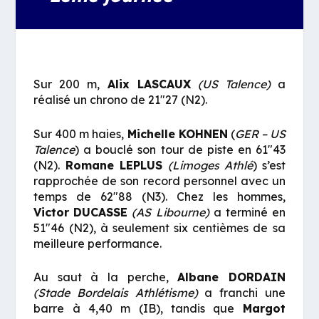
Sur 200 m,
Alix LASCAUX
(US Talence)
a
réalisé un chrono de 21″27 (N2).
Sur 400 m haies,
Michelle KOHNEN
(
GER – US
Talence
) a bouclé son tour de piste en 61″43
(N2).
Romane LEPLUS
(Limoges Athlé
) s’est
rapprochée de son record personnel avec un
temps de 62″88 (N3). Chez les hommes,
Victor
DUCASSE
(AS Libourne)
a terminé en
51″46 (N2), à seulement six centièmes de sa
meilleure performance.
Au saut à la perche,
Albane DORDAIN
(Stade Bordelais Athlétisme)
a franchi une
barre à 4,40 m (IB), tandis que
Margot