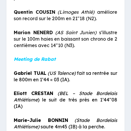
Quentin COUSIN
(Limoges Athlé)
améliore
son record sur le 200m en 21″18 (N2).
Marion NENERD
(AS Saint Junien)
s’illustre
sur le 100m haies en baissant son chrono de 2
centièmes avec 14″10 (N3).
Meeting de Rabat
Gabriel TUAL
(
US Talence)
fait sa rentrée sur
l
e 800m en 1’44 « 03 (IA).
Eliott CRESTAN
(BEL – Stade Bordelais
Athlétisme
) le suit de très près en 1’44″08
(IA)
Marie-Julie BONNIN
(Stade Bordelais
Athlétisme)
saute 4m45 (IB) à la perche.