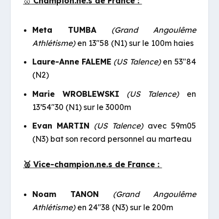
🥇
Champion.ne.s de France :
Meta TUMBA
(Grand Angoulême
Athlétisme)
en 13″58 (N1) sur le 100m haies
Laure-Anne FALEME
(US Talence)
en 53″84
(N2)
Marie WROBLEWSKI
(US Talence)
en
13’54″30 (N1) sur le 3000m
Evan MARTIN
(US Talence)
avec 59m05
(N3) bat son record personnel au marteau
🥈 Vice-champion.ne.s de France :
Noam TANON
(Grand Angoulême
Athlétisme)
en 24″38 (N3) sur le 200m