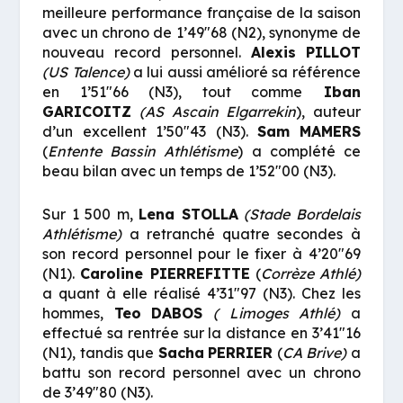
meilleure performance française de la saison
avec un chrono de 1’49″68 (N2), synonyme de
nouveau record personnel.
Alexis
PILLOT
(US Talence)
a lui aussi amélioré sa référence
en 1’51″66 (N3), tout comme
Iban
GARICOITZ
(AS Ascain Elgarrekin
), auteur
d’un excellent 1’50″43 (N3).
Sam
MAMERS
(
Entente Bassin Athlétisme
) a complété ce
beau bilan avec un temps de 1’52″00 (N3).
Sur 1 500 m,
Lena STOLLA
(Stade Bordelais
Athlétisme)
a retranché quatre secondes à
son record personnel pour le fixer à 4’20″69
(N1).
Caroline PIERREFITTE
(
Corrèze Athlé)
a quant à elle réalisé 4’31″97 (N3). Chez les
hommes,
Teo
DABOS
( Limoges Athlé)
a
effectué sa rentrée sur la distance en 3’41″16
(N1), tandis que
Sacha
PERRIER
(
CA Brive)
a
battu son record personnel avec un chrono
de 3’49″80 (N3).