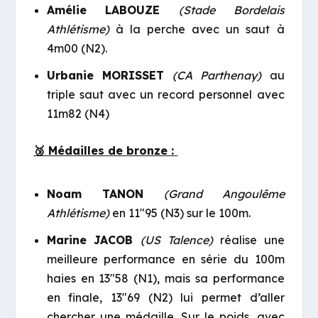
Amélie LABOUZE
(Stade Bordelais
Athlétisme)
à la perche avec un saut à
4m00 (N2).
Urbanie MORISSET
(CA Parthenay)
au
triple saut avec un record personnel avec
11m82 (N4)
🥉 Médailles de bronze :
Noam TANON
(Grand Angoulême
Athlétisme)
en 11″95 (N3) sur le 100m.
Marine JACOB
(US Talence)
réalise une
meilleure performance en série du 100m
haies en 13″58 (N1), mais sa performance
en finale, 13″69 (N2) lui permet d’aller
chercher une médaille. Sur le poids, avec