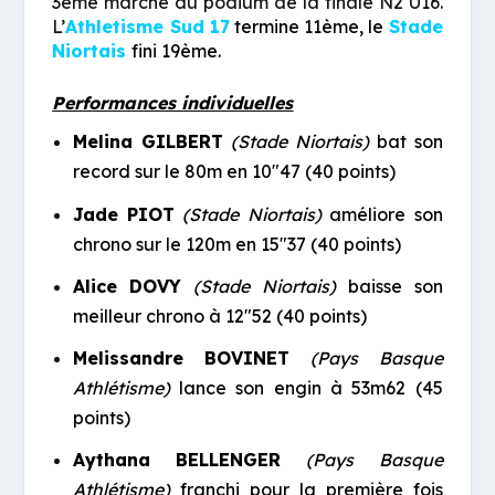
3ème marche du podium de la finale N2 U16.
L’
Athletisme Sud 17
termine 11ème, le
Stade
Niortais
fini 19ème.
Performances individuelles
Melina GILBERT
(Stade Niortais)
bat son
record sur le 80m en 10″47 (40 points)
Jade PIOT
(Stade Niortais)
améliore son
chrono sur le 120m en 15″37 (40 points)
Alice DOVY
(Stade Niortais)
baisse son
meilleur chrono à 12″52 (40 points)
Melissandre BOVINET
(Pays Basque
Athlétisme)
lance son engin à 53m62 (45
points)
Aythana BELLENGER
(Pays Basque
Athlétisme)
franchi pour la première fois