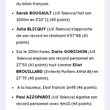
du bilan français.
Sarah BOUGAULT
(
US Talence)
fait son
1000m en 3’10″11 (40 points)
Julia BLICQUY
(
US Talence)
s’approche
de son record en réalisant 6’57″88 (41
points)
Sur le 200m haies,
Dario GORICHON
(US
Talence)
explose son record personnel en
27″50 (41 points) tout comme
Eliot
BROUILLARD
(
Entente Poitiers Athlé 86)
en
27″75 (40 points).
A la hauteur, Eliot franchi 1m93 (46 points).
Paul AZZOPARDI
(US Talence)
égalise son
record personnel avec 4m10 (44 points)