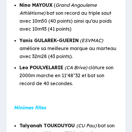
Nino MAYOUX
(
Grand Angouleme
Athlétisme)
bat son record au triple saut
avec 10m50 (40 points) ainsi qu’au poids
avec 10m93 (41 points)
Yanis GULAREK-GUERIN
(ESVMAC)
améliore sa meilleure marque au marteau
avec 32m28 (43 points).
Leo POULVELARIE
(CA Brive)
clôture son
2000m marche en 11’48″32 et bat son
record de 40 secondes.
Minimes filles
Talyanah TOUKOUYOU
(CU Pau)
bat son