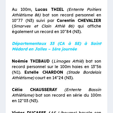
Au 100m,
Lucas THIEL
(Entente Poitiers
Athlétisme 86)
bat son record personnel en
10″77 (N3) suivi par
Corentin CHEVALIER
(
Smarves et Clain Athlé 86)
qui affiche
également un record en 10″84 (N3).
Départementaux 33 (CA à SE) à Saint
Médard en Jalles – 1ère journée
Noémie THIBAUD
(
Limoges Athlé
) bat son
record personnel sur le 100m haies en 13″56
(N1).
Estelle CHARDON
(Stade Bordelais
Athlétisme)
court en 14″24 (N3).
Célia CHAUSSERAY
(Entente Bassin
Athlétisme)
bat son record en série du 100m
en 12″03 (N3).
Victor DUCASSE (
AS Libourne)
boucle son