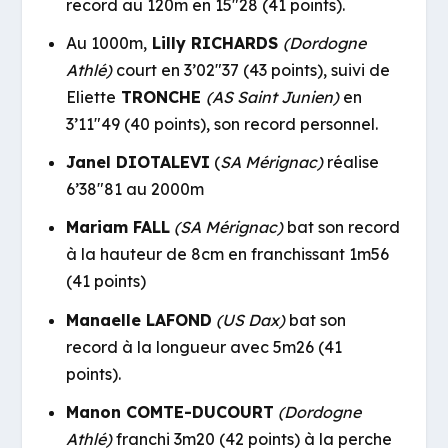
record au 120m en 15″28 (41 points).
Au 1000m,
Lilly RICHARDS
(Dordogne
Athlé)
court en 3’02″37 (43 points), suivi de
Eliette
TRONCHE
(AS Saint Junien)
en
3’11″49 (40 points), son record personnel.
Janel DIOTALEVI
(
SA Mérignac)
réalise
6’38″81 au 2000m
Mariam FALL
(SA Mérignac)
bat son record
à la hauteur de 8cm en franchissant 1m56
(41 points)
Manaelle LAFOND
(US Dax)
bat son
record à la longueur avec 5m26 (41
points).
Manon COMTE-DUCOURT
(Dordogne
Athlé)
franchi 3m20 (42 points) à la perche