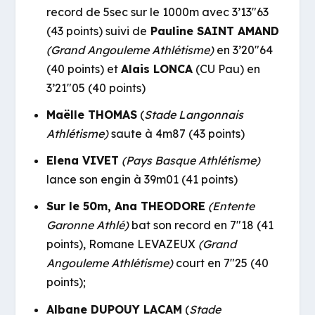
record de 5sec sur le 1000m avec 3’13″63
(43 points) suivi de
Pauline SAINT AMAND
(Grand Angouleme Athlétisme)
en 3’20″64
(40 points) et
Alais LONCA
(CU Pau) en
3’21″05 (40 points)
Maëlle THOMAS
(
Stade Langonnais
Athlétisme)
saute à 4m87 (43 points)
Elena VIVET
(Pays Basque Athlétisme)
lance son engin à 39m01 (41 points)
Sur le 50m, Ana THEODORE
(Entente
Garonne Athlé)
bat son record en 7″18 (41
points), Romane LEVAZEUX
(Grand
Angouleme Athlétisme)
court en 7″25 (40
points);
Albane DUPOUY LACAM
(
Stade