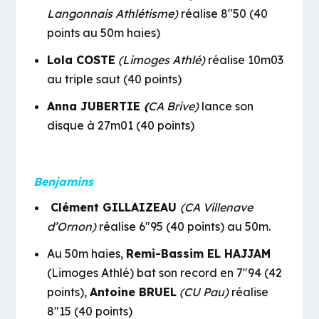
Langonnais Athlétisme)
réalise 8″50 (40
points au 50m haies)
Lola COSTE
(Limoges Athlé)
réalise 10m03
au triple saut (40 points)
Anna JUBERTIE
(
CA Brive)
lance son
disque à 27m01 (40 points)
Benjamins
Clément GILLAIZEAU
(CA Villenave
d’Ornon)
réalise 6″95 (40 points) au 50m.
Au 50m haies,
Remi-Bassim EL HAJJAM
(Limoges Athlé
)
bat son record en 7″94 (42
points),
Antoine BRUEL
(CU Pau)
réalise
8″15 (40 points)