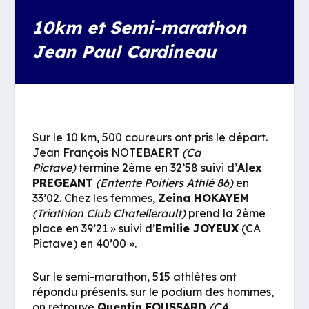
10km et Semi-marathon
Jean Paul Cardineau
Sur le 10 km, 500 coureurs ont pris le départ.
Jean François NOTEBAERT
(Ca
Pictave)
termine 2ème en 32’58 suivi d’
Alex
PREGEANT
(Entente Poitiers Athlé 86)
en
33’02. Chez les femmes,
Zeina HOKAYEM
(Triathlon Club Chatellerault)
prend la 2ème
place en 39’21 » suivi d’
Emilie JOYEUX
(CA
Pictave) en 40’00 ».
Sur le semi-marathon, 515 athlètes ont
répondu présents. sur le podium des hommes,
on retrouve
Quentin FOUSSARD
(CA