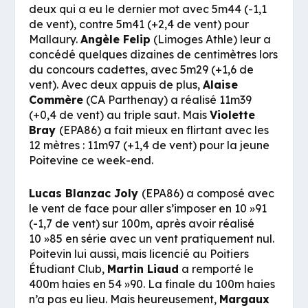
deux qui a eu le dernier mot avec 5m44 (-1,1
de vent), contre 5m41 (+2,4 de vent) pour
Mallaury.
Angèle Felip
(Limoges Athle) leur a
concédé quelques dizaines de centimètres lors
du concours cadettes, avec 5m29 (+1,6 de
vent). Avec deux appuis de plus,
Alaise
Commère
(CA Parthenay) a réalisé 11m39
(+0,4 de vent) au triple saut. Mais
Violette
Bray
(EPA86) a fait mieux en flirtant avec les
12 mètres : 11m97 (+1,4 de vent) pour la jeune
Poitevine ce week-end.
Lucas Blanzac Joly
(EPA86) a composé avec
le vent de face pour aller s’imposer en 10 »91
(-1,7 de vent) sur 100m, après avoir réalisé
10 »85 en série avec un vent pratiquement nul.
Poitevin lui aussi, mais licencié au Poitiers
Étudiant Club,
Martin Liaud
a remporté le
400m haies en 54 »90. La finale du 100m haies
n’a pas eu lieu. Mais heureusement,
Margaux