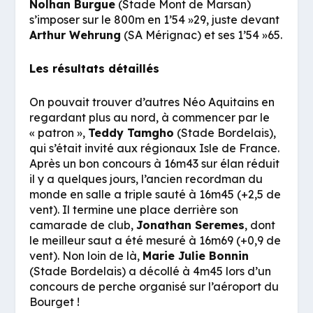
Nolhan Burgue
(Stade Mont de Marsan)
s’imposer sur le 800m en 1’54 »29, juste devant
Arthur Wehrung
(SA Mérignac) et ses 1’54 »65.
Les résultats détaillés
On pouvait trouver d’autres Néo Aquitains en
regardant plus au nord, à commencer par le
« patron »,
Teddy Tamgho
(Stade Bordelais),
qui s’était invité aux régionaux Isle de France.
Après un bon concours à 16m43 sur élan réduit
il y a quelques jours, l’ancien recordman du
monde en salle a triple sauté à 16m45 (+2,5 de
vent). Il termine une place derrière son
camarade de club,
Jonathan Seremes
, dont
le meilleur saut a été mesuré à 16m69 (+0,9 de
vent). Non loin de là,
Marie Julie Bonnin
(Stade Bordelais) a décollé à 4m45 lors d’un
concours de perche organisé sur l’aéroport du
Bourget !