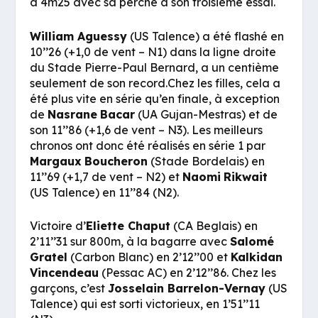
à 4m25 avec sa perche à son troisième essai.
William Aguessy
(US Talence) a été flashé en
10’’26 (+1,0 de vent – N1) dans la ligne droite
du Stade Pierre-Paul Bernard, a un centième
seulement de son record.Chez les filles, cela a
été plus vite en série qu’en finale, à exception
de
Nasrane
Bacar
(UA Gujan-Mestras) et de
son 11’’86 (+1,6 de vent – N3). Les meilleurs
chronos ont donc été réalisés en série 1 par
Margaux
Boucheron
(Stade Bordelais) en
11’’69 (+1,7 de vent – N2) et
Naomi
Rikwait
(US Talence) en 11’’84 (N2).
Victoire d’
Eliette Chaput
(CA Beglais) en
2’11’’31 sur 800m, à la bagarre avec
Salomé
Gratel
(Carbon Blanc) en 2’12’’00 et
Kalkidan
Vincendeau
(Pessac AC) en 2’12’’86. Chez les
garçons, c’est
Josselain Barrelon-Vernay
(US
Talence) qui est sorti victorieux, en 1’51’’11