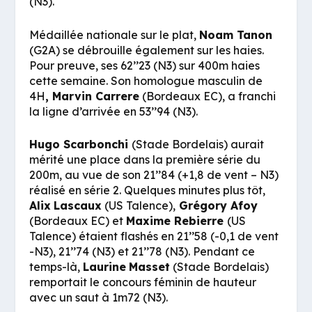
(N3).
Médaillée nationale sur le plat,
Noam Tanon
(G2A) se débrouille également sur les haies.
Pour preuve, ses 62’’23 (N3) sur 400m haies
cette semaine. Son homologue masculin de
4H
, Marvin Carrere
(Bordeaux EC), a franchi
la ligne d’arrivée en 53’’94 (N3).
Hugo Scarbonchi
(Stade Bordelais) aurait
mérité une place dans la première série du
200m, au vue de son 21’’84 (+1,8 de vent – N3)
réalisé en série 2. Quelques minutes plus tôt,
Alix
Lascaux
(US Talence),
Grégory Afoy
(Bordeaux EC) et
Maxime Rebierre
(US
Talence) étaient flashés en 21’’58 (-0,1 de vent
-N3), 21’’74 (N3) et 21’’78 (N3). Pendant ce
temps-là,
Laurine
Masset
(Stade Bordelais)
remportait le concours féminin de hauteur
avec un saut à 1m72 (N3).