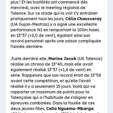
plus ! Et les hostilités ont commencé dès
mercredi, avec le meeting régional de
Talence. Sur ce stade qui la voit s’y entrainer
pratiquement tous les jours,
Célia
Chausseray
(UA Gujan-Mestras) y a signé une excellente
performance N1 en remportant la 100m haies
en 13’’37 (+2,0 de vent), égalant ainsi son
record personnel après une saison compliquée
l’année dernière.
Juste derrière elle,
Marine
Jacob
(US Talence)
réalise un chrono de 13’’40, mais elle avait
également réalisé 13’’37 (+1,4 de vent) en
série. Rappelons que son record était de 13’’58
avant cette compétition, et qu’elle l’avait
réalisé il y a seulement 15 jours. Voilà qui va
rapporter un maximum de points pour la
Talençaise qui a l’habitude de s’aligner en
épreuves combinées. Dans la foulée de ces
deux jeunes filles,
Cella
Nguema
–
Mbarga