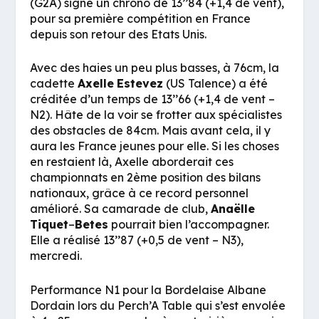
(G2A) signe un chrono de 13’’84 (+1,4 de vent),
pour sa première compétition en France
depuis son retour des Etats Unis.
Avec des haies un peu plus basses, à 76cm, la
cadette
Axelle
Estevez
(US Talence) a été
créditée d’un temps de 13’’66 (+1,4 de vent –
N2). Hâte de la voir se frotter aux spécialistes
des obstacles de 84cm. Mais avant cela, il y
aura les France jeunes pour elle. Si les choses
en restaient là, Axelle aborderait ces
championnats en 2ème position des bilans
nationaux, grâce à ce record personnel
amélioré. Sa camarade de club,
Anaëlle
Tiquet
–
Betes
pourrait bien l’accompagner.
Elle a réalisé 13’’87 (+0,5 de vent – N3),
mercredi.
Performance N1 pour la Bordelaise Albane
Dordain lors du Perch’A Table qui s’est envolée