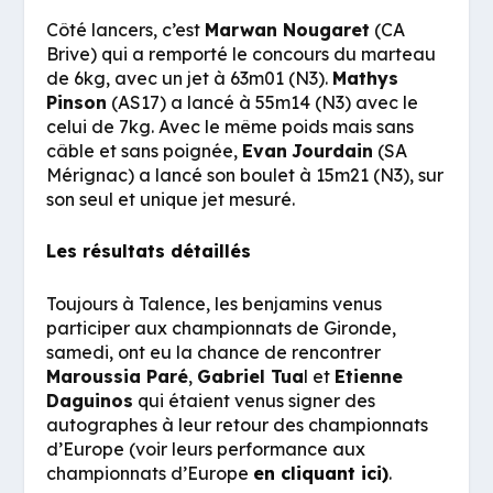
Côté lancers, c’est
Marwan Nougaret
(CA
Brive) qui a remporté le concours du marteau
de 6kg, avec un jet à 63m01 (N3).
Mathys
Pinson
(AS17) a lancé à 55m14 (N3) avec le
celui de 7kg. Avec le même poids mais sans
câble et sans poignée,
Evan
Jourdain
(SA
Mérignac) a lancé son boulet à 15m21 (N3), sur
son seul et unique jet mesuré.
Les résultats détaillés
Toujours à Talence, les benjamins venus
participer aux championnats de Gironde,
samedi, ont eu la chance de rencontrer
Maroussia Paré
,
Gabriel Tua
l et
Etienne
Daguinos
qui étaient venus signer des
autographes à leur retour des championnats
d’Europe (voir leurs performance aux
championnats d’Europe
en cliquant ici)
.