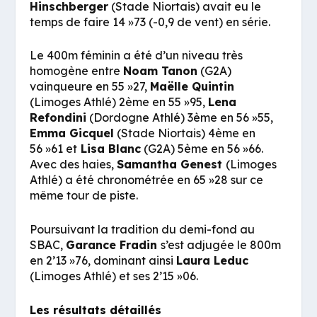
Hinschberger
(Stade Niortais) avait eu le
temps de faire 14 »73 (-0,9 de vent) en série.
Le 400m féminin a été d’un niveau très
homogène entre
Noam Tanon
(G2A)
vainqueure en 55 »27,
Maëlle Quintin
(Limoges Athlé) 2ème en 55 »95,
Lena
Refondini
(Dordogne Athlé) 3ème en 56 »55,
Emma Gicquel
(Stade Niortais) 4ème en
56 »61 et
Lisa Blanc
(G2A) 5ème en 56 »66.
Avec des haies,
Samantha Genest
(Limoges
Athlé) a été chronométrée en 65 »28 sur ce
même tour de piste.
Poursuivant la tradition du demi-fond au
SBAC,
Garance Fradin
s’est adjugée le 800m
en 2’13 »76, dominant ainsi
Laura Leduc
(Limoges Athlé) et ses 2’15 »06.
Les résultats détaillés