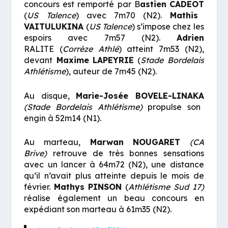
concours est remporté par B
astien
CADEOT
(
US Talence
) avec 7m70 (N2).
Mathis
VAITULUKINA
(
US Talence
) s’impose chez les
espoirs avec 7m57 (N2).
Adrien
RALITE
(
Corrèze Athlé
) atteint 7m53 (N2),
devant
Maxime
LAPEYRIE
(
Stade Bordelais
Athlétisme
), auteur de 7m45 (N2).
Au disque,
Marie-Josée
BOVELE-LINAKA
(Stade Bordelais Athlétisme)
propulse son
engin à 52m14 (N1).
Au marteau,
Marwan
NOUGARET
(CA
Brive)
retrouve de très bonnes sensations
avec un lancer à 64m72 (N2), une distance
qu’il n’avait plus atteinte depuis le mois de
février.
Mathys
PINSON
(
Athlétisme Sud 17)
réalise également un beau concours en
expédiant son marteau à 61m35 (N2).