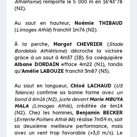
Athlétisme
) remporte le 5 000 m en 16’43″78
(N2).
Au saut en hauteur,
Noémie
THIBAUD
(
Limoges Athlé
) franchit 1m76 (N2).
À la perche,
Margot
CHEVRIER
(
Stade
Bordelais Athlétisme
) décroche la victoire
grâce à un saut à 4m37 (IB). Sa coéquipière
Albane
DORDAIN
efface 4m22 (N1), tandis
qu’
Amélie
LABOUZE
franchit 3m87 (N3).
Au saut en longueur,
Chloé
LACHAUD
(
US
Talence)
confirme sa bonne forme ave
c un
bond à 6m16 (N2), juste devant
Marie
MBUYA
MALA
(Limoges Athlé)
, créditée de 6m14
(N2). Chez les hommes,
Benjamin
BECKER
(
Entente Poitiers Athlé 86
) réalise 7m59 m, soit
sa deuxième meilleure performance, mais
avec un vent trop favorable (+3,0 m/s). Le