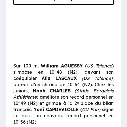
Sur 100 m,
William
AGUESSY
(
US Talence
)
s’impose en 10″48 (N2), devant son
coéquipier
Alix
LASCAUX
(US Talence)
,
auteur d’un chrono de 10″64 (N2). Chez les
juniors,
Noah
CHARLES
(Stade Bordelais
Athlétisme
) améliore son record personnel en
10″49 (N2) et grimpe à la 2ᵉ place du bilan
français.
Yoni
CAPDEVIOLLE
(
CU Pau)
signe
lui aussi un nouveau record personnel en
10″56 (N2).