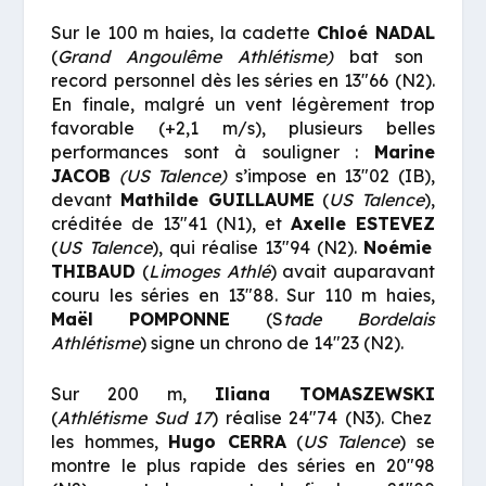
Sur le 100 m haies, la cadette
Chloé
NADAL
(
Grand Angoulême Athlétisme)
bat son
record personnel dès les séries en 13″66 (N2).
En finale, malgré un vent légèrement trop
favorable (+2,1 m/s), plusieurs belles
performances sont à souligner :
Marine
JACOB
(US Talence)
s’impose en 13″02 (IB),
devant
Mathilde
GUILLAUME
(
US Talence
),
créditée de 13″41 (N1), et
Axelle
ESTEVEZ
(
US Talence
), qui réalise 13″94 (N2).
Noémie
THIBAUD
(
Limoges Athlé
) avait auparavant
couru les séries en 13″88. Sur 110 m haies,
Maël
POMPONNE
(S
tade Bordelais
Athlétisme
) signe un chrono de 14″23 (N2).
Sur 200 m,
Iliana
TOMASZEWSKI
(
Athlétisme Sud 17
) réalise 24″74 (N3). Chez
les hommes,
Hugo
CERRA
(
US Talence
) se
montre le plus rapide des séries en 20″98