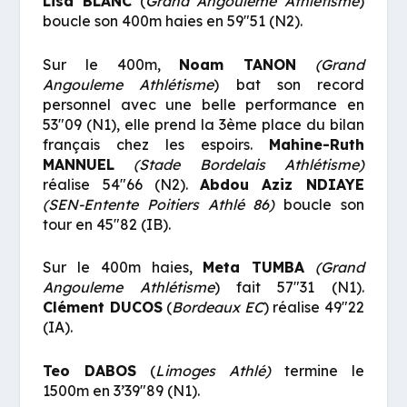
Lisa BLANC
(
Grand Angouleme Athlétisme
)
boucle son 400m haies en 59″51 (N2).
Sur le 400m,
Noam TANON
(Grand
Angouleme Athlétisme
) bat son record
personnel avec une belle performance en
53″09 (N1), elle prend la 3ème place du bilan
français chez les espoirs.
Mahine-Ruth
MANNUEL
(Stade Bordelais Athlétisme)
réalise 54″66 (N2).
Abdou Aziz NDIAYE
(SEN-Entente Poitiers Athlé 86)
boucle son
tour en 45″82 (IB).
Sur le 400m haies,
Meta TUMBA
(Grand
Angouleme Athlétisme
) fait 57″31 (N1).
Clément DUCOS
(
Bordeaux EC
) réalise 49″22
(IA).
Teo DABOS
(
Limoges Athlé)
termine le
1500m en 3’39″89 (N1).