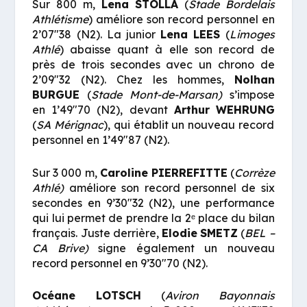
Sur 800 m,
Lena
STOLLA
(
Stade Bordelais
Athlétisme
) améliore son record personnel en
2’07″38 (N2). La junior
Lena
LEES
(
Limoges
Athlé
) abaisse quant à elle son record de
près de trois secondes avec un chrono de
2’09″32 (N2). Chez les hommes,
Nolhan
BURGUE
(
Stade Mont-de-Marsan)
s’impose
en 1’49″70 (N2), devant
Arthur
WEHRUNG
(
SA Mérignac
), qui établit un nouveau record
personnel en 1’49″87 (N2).
Sur 3 000 m,
Caroline
P
IERREFITTE
(
Corrèze
Athlé)
améliore son record personnel de six
secondes en 9’30″32 (N2), une performance
qui lui permet de prendre la 2ᵉ place du bilan
français. Juste derrière,
Elodie
SMETZ
(
BEL –
CA Brive)
signe également un nouveau
record personnel en 9’30″70 (N2).
Océane
LOTSCH
(
Aviron Bayonnais