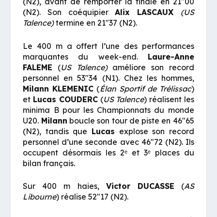
(N2), avant de remporter la finale en 21″00
(N2). Son coéquipier
Alix
LASCAUX
(US
Talence)
termine en 21″37 (N2).
Le 400 m a offert l’une des performances
marquantes du week-end.
Laure-Anne
FALEME
(
US Talence)
améliore son record
personnel en 53″34 (N1). Chez les hommes,
Milann
KLEMENIC
(
Élan Sportif de Trélissac
)
et
Lucas
COUDERC
(
US Talence
) réalisent les
minima B pour les Championnats du monde
U20.
Milann
boucle son tour de piste en 46″65
(N2), tandis que
Lucas
explose son record
personnel d’une seconde avec 46″72 (N2). Ils
occupent désormais les 2ᵉ et 3ᵉ places du
bilan français.
Sur 400 m haies,
Victor
DUCASSE
(
AS
Libourne
) réalise 52″17 (N2).