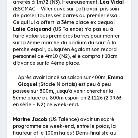
arrêtés à 1m72 (N3). Heureusement,
Léa Vidal
(ESCMAC – Villeneuve sur Lot) avait pris soin
de passer toutes ses barres au premier essai.
Ce qui lui a offert la 3ème place ex aequo !
Lalie Coiquand
(US Talence) n’a pas eu à
faire valoir ses premières barres pour monter
sur la 3ème marche du podium du saut à la
perche espoir, puisqu’en égalant son record
personnel de 4m10 (N2), elle comptait 10cm
d’avance sur la 4ème place.
Après avoir lancé sa saison sur 400m,
Emma
Gicquel
(Stade Niortais) est peu à peu
passée sur 800m, jusqu’à venir chercher la
5ème place du 800m espoir en 2.11.26 (2.09.63
en série – N2) ce week-end.
Marine Jacob
(US Talence) avait un sacré
programme ce week-end, entre le poids, la
hauteur et le 100m haies ! Demi-finaliste au