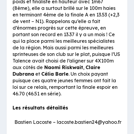
poids et finaliste en hauteur avec 1m67
(8ème), elle a surtout brillé sur le 100m haies
en terminant 4ème de la finale A en 13.53 (+2,3
de vent – N1). Rappelons qu’elle a fait
d’énormes progrès sur cette épreuve, en
portant son record en 13.37 il y a un mois ! Ce
qui la place parmi les meilleures spécialistes
de la région. Mais aussi parmi les meilleures
sprinteuses de son club sur le plat, puisque l’US
Talence avait choisi de l’aligner sur 4X100m
aux côtés de
Naomi Riskwait
,
Claire
Dubrana
et
Célia Barle
. Un choix payant
puisque ces quatre jeunes femmes ont fait la
loi sur ce relais, remportant la finale espoir en
46.70 (46.51 en série).
Les résultats détaillés
Bastien Lacoste – lacoste.bastien24@yahoo.fr