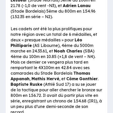
Lesueur
(Stade Niortais) 5ème du 200m en
21.78 (-1,0 de vent -N3), et
Adrien Lanau
(Stade Bordelais) 5ème du 800m en 1.54.96
(1.52.35 en série – N2).
Les cadets ont été la plus prolifiques pour
notre région avec un total de 6 médailles, et
deux « presque médailles » pour
Léo
Philliparie
(AS Libourne), 4ème du 5000m
marche en 24.33.61, et
Noah Charles
(SBA)
4ème du 100m en 10.85 (+1,8 de vent – N4).
Mais ce dernier ce vengera plus tard en
remportant le 4X100m en 42.84 avec ses
camarades du Stade Bordelais
Thomas
Appanah
,
Mathis Hervé
, et
Côme
Gonthier
.
Baptiste Ruske
(Athlé Sud 17) a su se jouer
de la tactique pour aller chercher le bronze sur
800m en 1.56.72. Il avait dû partir plus vite en
série, enregistrant un chrono de 1.54.68 (IR1), à
un peu plus d’une demi-seconde de son
record.