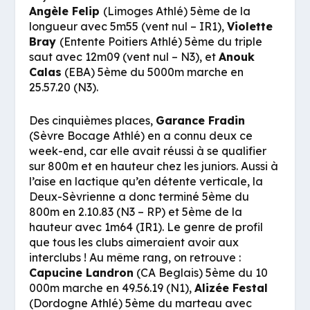
Angèle Felip
(Limoges Athlé) 5ème de la
longueur avec 5m55 (vent nul – IR1),
Violette
Bray
(Entente Poitiers Athlé) 5ème du triple
saut avec 12m09 (vent nul – N3), et
Anouk
Calas
(EBA) 5ème du 5000m marche en
25.57.20 (N3).
Des cinquièmes places,
Garance Fradin
(Sèvre Bocage Athlé) en a connu deux ce
week-end, car elle avait réussi à se qualifier
sur 800m et en hauteur chez les juniors. Aussi à
l’aise en lactique qu’en détente verticale, la
Deux-Sèvrienne a donc terminé 5ème du
800m en 2.10.83 (N3 – RP) et 5ème de la
hauteur avec 1m64 (IR1). Le genre de profil
que tous les clubs aimeraient avoir aux
interclubs ! Au même rang, on retrouve :
Capucine Landron
(CA Beglais) 5ème du 10
000m marche en 49.56.19 (N1),
Alizée Festal
(Dordogne Athlé) 5ème du marteau avec