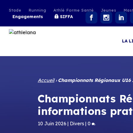
Stade
Running
Athlé Forme Santé
Jeunes
Mas
Engagements
SIFFA
LA L
Accueil
›
Championnats Régionaux U16 20
Championnats Rég
informations pra
10 Juin 2026
|
Divers
|
0