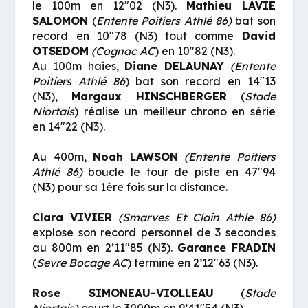
le 100m en 12″02 (N3).
Mathieu LAVIE
SALOMON
(
Entente Poitiers Athlé 86)
bat son
record en 10″78 (N3) tout comme
David
OTSEDOM
(Cognac AC
) en 10″82 (N3).
Au 100m haies,
Diane DELAUNAY
(Entente
Poitiers Athlé 86
) bat son record en 14″13
(N3),
Margaux HINSCHBERGER
(
Stade
Niortais
) réalise un meilleur chrono en série
en 14″22 (N3).
Au 400m,
Noah LAWSON
(Entente Poitiers
Athlé 86)
boucle le tour de piste en 47″94
(N3) pour sa 1ère fois sur la distance.
Clara VIVIER
(
Smarves Et Clain Athle 86)
explose son record personnel de 3 secondes
au 800m en 2’11″85 (N3).
Garance FRADIN
(
Sevre Bocage AC
) termine en 2’12″63 (N3).
Rose SIMONEAU-VIOLLEAU
(
Stade
Niortais)
court le 3000m en 9’41″54 (N3).