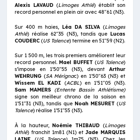
Alexis LAVAUD
(
Limoges Athlé
) établit son
record personnel en plein air avec 48″61 (N3).
Sur 400 m haies,
Léa DA SILVA
(
Limoges
Athlé
) réalise 62″35 (N3), tandis que
Lucas
COUDERC
(
US Talence
) termine en 51″59 (N2).
Sur 1 500 m, les trois premiers améliorent leur
record personnel.
Mael BUFFET
(
US Talence
)
s’impose en 1’50″55 (N3), devant
Arthur
WEHRUNG
(
SA Mérigna
c) en 1’50″63 (N3) et
Wissem EL KADI
(
ACBL
) en 1’51″05 (N3).
Sam MAMERS
(Entente Bassin Athlétisme)
signe son meilleur chrono de la saison en
1’51″31 (N3), tandis que
Noah MESURET
(
US
Talence
) réalise 1’51″55 (N3).
À la hauteur,
Noémie THIBAUD
(
Limoges
Athlé
) franchit 1m81 (N1) et
Jade MARQUIS
LAINE
(
US Talence)
1m75 (N3). Chez les