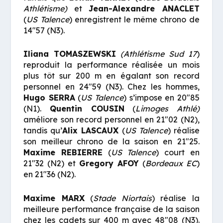
Athlétisme)
et
Jean-Alexandre ANACLET
(
US Talence
) enregistrent le même chrono de
14″57 (N3).
Iliana TOMASZEWSKI
(Athlétisme Sud 17
)
reproduit la performance réalisée un mois
plus tôt sur 200 m en égalant son record
personnel en 24″59 (N3). Chez les hommes,
Hugo SERRA
(
US Talence
) s’impose en 20″85
(N1).
Quentin COUSIN
(
Limoges Athlé)
améliore son record personnel en 21″02 (N2),
tandis qu’
Alix LASCAUX
(
US Talence
) réalise
son meilleur chrono de la saison en 21″25.
Maxime REBIERRE
(
US Talence
) court en
21″32 (N2) et
Gregory AFOY
(
Bordeaux EC
)
en 21″36 (N2).
Maxime MARX
(
Stade Niortais
) réalise la
meilleure performance française de la saison
chez les cadets sur 400 m avec 48″08 (N3).