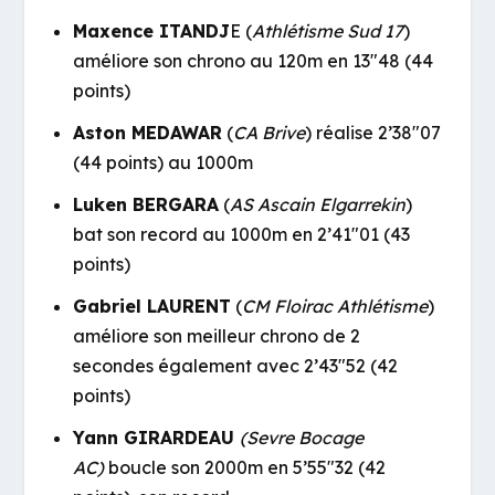
Maxence ITANDJ
E (
Athlétisme Sud 17
)
améliore son chrono au 120m en 13″48 (44
points)
Aston MEDAWAR
(
CA Brive
) réalise 2’38″07
(44 points) au 1000m
Luken BERGARA
(
AS Ascain Elgarrekin
)
bat son record au 1000m en 2’41″01 (43
points)
Gabriel LAURENT
(
CM Floirac Athlétisme
)
améliore son meilleur chrono de 2
secondes également avec 2’43″52 (42
points)
Yann GIRARDEAU
(Sevre Bocage
AC)
boucle son 2000m en 5’55″32 (42