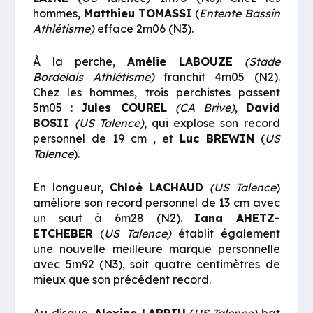
hommes,
Matthieu TOMASSI
(
Entente Bassin
Athlétisme)
efface 2m06 (N3).
À la perche,
Amélie LABOUZE
(Stade
Bordelais Athlétisme)
franchit 4m05 (N2).
Chez les hommes, trois perchistes passent
5m05 :
Jules COUREL
(CA Brive)
,
David
BOSII
(US Talence)
, qui explose son record
personnel de 19 cm , et
Luc BREWIN
(
US
Talence
).
En longueur,
Chloé LACHAUD
(US Talence
)
améliore son record personnel de 13 cm avec
un saut à 6m28 (N2).
Iana AHETZ-
ETCHEBER
(
US Talence)
établit également
une nouvelle meilleure marque personnelle
avec 5m92 (N3), soit quatre centimètres de
mieux que son précédent record.
Au disque,
Alexine LARRIU
(
US Talence)
bat