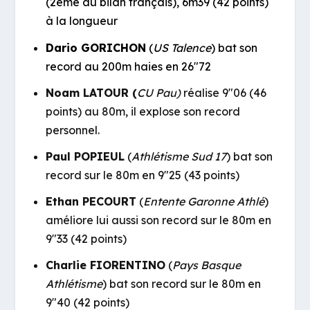
(2ème au bilan français), 6m39 (42 points)
à la longueur
Dario GORICHON
(
US Talence
) bat son
record au 200m haies en 26″72
Noam LATOUR (
CU Pau)
réalise 9″06 (46
points) au 80m, il explose son record
personnel.
Paul POPIEUL
(
Athlétisme Sud 17
) bat son
record sur le 80m en 9″25 (43 points)
Ethan PECOURT
(
Entente Garonne Athlé
)
améliore lui aussi son record sur le 80m en
9″33 (42 points)
Charlie FIORENTINO
(
Pays Basque
Athlétisme
) bat son record sur le 80m en
9″40 (42 points)