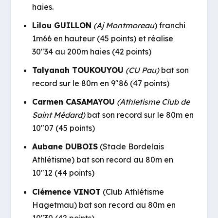
haies.
Lilou GUILLON
(Aj Montmoreau
) franchi
1m66 en hauteur (45 points) et réalise
30″34 au 200m haies (42 points)
Talyanah TOUKOUYOU
(CU Pau)
bat son
record sur le 80m en 9″86 (47 points)
Carmen CASAMAYOU
(Athletisme Club de
Saint Médard)
bat son record sur le 80m en
10″07 (45 points)
Aubane DUBOIS
(Stade Bordelais
Athlétisme) bat son record au 80m en
10″12 (44 points)
Clémence VINOT
(Club Athlétisme
Hagetmau) bat son record au 80m en
10″30 (42 points)