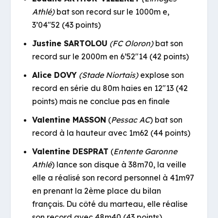
Athlé)
bat son record sur le 1000m e,
3’04″52 (43 points)
Justine SARTOLOU
(FC Oloron)
bat son
record sur le 2000m en 6’52″14 (42 points)
Alice DOVY
(Stade Niortais)
explose son
record en série du 80m haies en 12″13 (42
points) mais ne conclue pas en finale
Valentine MASSON
(
Pessac AC
) bat son
record à la hauteur avec 1m62 (44 points)
Valentine DESPRAT
(
Entente Garonne
Athlé
) lance son disque à 38m70, la veille
elle a réalisé son record personnel à 41m97
en prenant la 2ème place du bilan
français. Du côté du marteau, elle réalise
son record avec 48m40 (43 points)