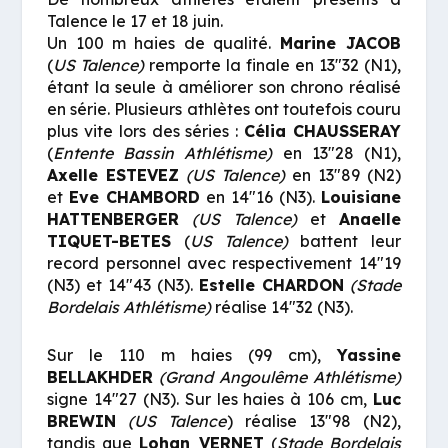
Talence le 17 et 18 juin.
Un 100 m haies de qualité.
Marine JACOB
(
US Talence)
remporte la finale en 13″32 (N1),
étant la seule à améliorer son chrono réalisé
en série. Plusieurs athlètes ont toutefois couru
plus vite lors des séries :
Célia CHAUSSERAY
(
Entente Bassin Athlétisme)
en 13″28 (N1),
Axelle ESTEVEZ
(US Talence)
en 13″89 (N2)
et
Eve CHAMBORD
en 14″16 (N3).
Louisiane
HATTENBERGER
(US Talence)
et
Anaelle
TIQUET-BETES
(
US
Talence)
battent leur
record personnel avec respectivement 14″19
(N3) et 14″43 (N3).
Estelle CHARDON
(Stade
Bordelais Athlétisme)
réalise 14″32 (N3).
Sur le 110 m haies (99 cm),
Yassine
BELLAKHDER
(Grand Angoulême Athlétisme)
signe 14″27 (N3). Sur les haies à 106 cm,
Luc
BREWIN
(US Talence
) réalise 13″98 (N2),
tandis que
Lohan VERNET
(
Stade Bordelais