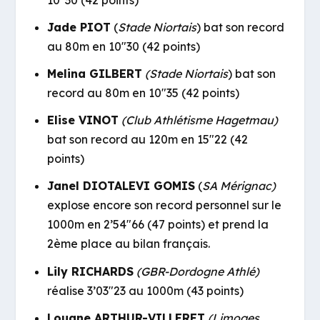
Jade PIOT
(
Stade Niortais
) bat son record
au 80m en 10″30 (42 points)
Melina GILBERT
(Stade Niortais
) bat son
record au 80m en 10″35 (42 points)
Elise VINOT
(Club Athlétisme Hagetmau)
bat son record au 120m en 15″22 (42
points)
Janel DIOTALEVI GOMIS
(
SA Mérignac)
explose encore son record personnel sur le
1000m en 2’54″66 (47 points) et prend la
2ème place au bilan français.
Lily RICHARDS
(GBR-Dordogne Athlé)
réalise 3’03″23 au 1000m (43 points)
Louane ARTHUR-VILLERET
(Limoges