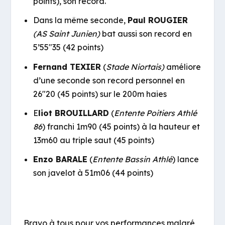
points), son record.
Dans la même seconde,
Paul ROUGIER
(AS Saint Junien)
bat aussi son record en
5’55″35 (42 points)
Fernand TEXIER
(
Stade Niortais)
améliore
d’une seconde son record personnel en
26″20 (45 points) sur le 200m haies
E
liot BROUILLARD
(
Entente Poitiers Athlé
86
) franchi 1m90 (45 points) à la hauteur et
13m60 au triple saut (45 points)
Enzo BARALE
(
Entente Bassin Athlé
) lance
son javelot à 51m06 (44 points)
Bravo à tous pour vos performances malgré