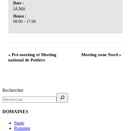
Date :
14 Juin
Heure :
08:00 › 17:00
«
Pré-meeting et Meeting
Meeting zone Nord
»
national de Poitiers
Rechercher
DOMAINES
Stade
Running