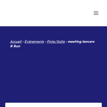
Accueil
›
Évènements
›
Piste/Salle
›
meeting lancers
R Run