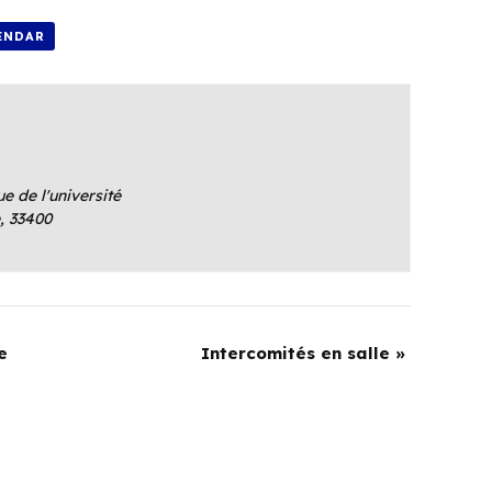
ENDAR
e de l'université
e
,
33400
e
Intercomités en salle
»